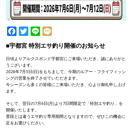
F
T
Li
M
a
w
n
ix
■宇都宮 特別エサ釣り開催のお知らせ
c
it
e
i
e
te
日頃よりアルクスポンド宇都宮にご来場いただき、誠にありがと
うございます。
b
r
2026年7月5日(日)をもちまして、今期のルアー・フライフィッシ
o
ングの営業を終了させていただきます。
o
今シーズンも多くの皆様にご来場いただき、心より御礼申し上げ
ます。
k
そして、翌日の7月6日(月)より7日間限定で「特別エサ釣り」を
開催いたします。
普段とは違うエサ釣り専用期間となりますので、ぜひこの機会に
足をお運びください。