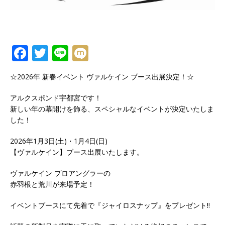
F
T
Li
M
a
w
n
ix
☆2026年 新春イベント ヴァルケイン ブース出展決定！☆
c
it
e
i
e
te
アルクスポンド宇都宮です！
新しい年の幕開けを飾る、スペシャルなイベントが決定いたしま
b
r
した！
o
2026年1月3日(土)・1月4日(日)
o
【ヴァルケイン】ブース出展いたします。
k
ヴァルケイン プロアングラーの
赤羽根と荒川が来場予定！
イベントブースにて先着で『ジャイロスナップ』をプレゼント!!