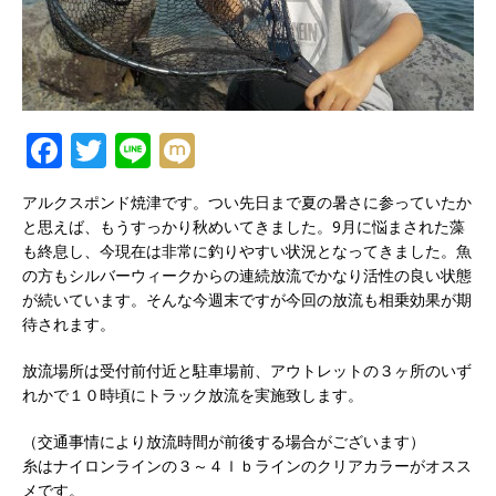
F
T
Li
M
a
w
n
ix
アルクスポンド焼津です。つい先日まで夏の暑さに参っていたか
c
it
e
i
と思えば、もうすっかり秋めいてきました。9月に悩まされた藻
e
te
も終息し、今現在は非常に釣りやすい状況となってきました。魚
の方もシルバーウィークからの連続放流でかなり活性の良い状態
b
r
が続いています。そんな今週末ですが今回の放流も相乗効果が期
o
待されます。
o
放流場所は受付前付近と駐車場前、アウトレットの３ヶ所のいず
k
れかで１０時頃にトラック放流を実施致します。
（交通事情により放流時間が前後する場合がございます）
糸はナイロンラインの３～４ｌｂラインのクリアカラーがオスス
メです。