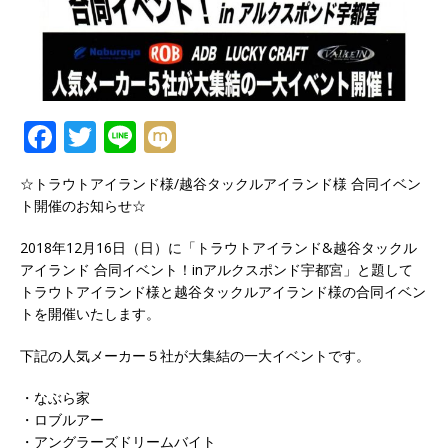
F
T
Li
M
a
w
n
ix
☆トラウトアイランド様/越谷タックルアイランド様 合同イベン
c
it
e
i
ト開催のお知らせ☆
e
te
2018年12月16日（日）に「トラウトアイランド&越谷タックル
b
r
アイランド 合同イベント！inアルクスポンド宇都宮」と題して
o
トラウトアイランド様と越谷タックルアイランド様の合同イベン
トを開催いたします。
o
k
下記の人気メーカー５社が大集結の一大イベントです。
・なぶら家
・ロブルアー
・アングラーズドリームバイト