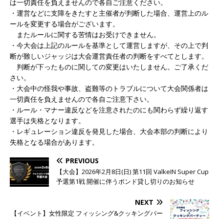
は一切責任を負えませんので各自ご注意ください。
・運営などに支障をきたすと主催者が判断した場合、運営上のル
ールを変更する場合がございます。
またルールに関する苦情はお受けできません。
・今大会は上記のルールを基準として運営しますが、その上で判
断が難しいジャッジは大会運営責任者の判断をすべてとします。
判断が下ったものに関しての変更はいたしません。ご了承くだ
さい。
・大会中の怪我や事故、盗難等のトラブルについて大会関係者は
一切責任を負えませんので各自ご注意下さい。
・ルール・マナー違反などを注意されたのにも関わらず繰り返す
選手は失格となります。
・レギュレーション違反を発見した場合、大会本部の判断により
失格となる場合があります。
PREVIOUS
【大会】2026年2月8日(日) 第11回 ValkeIN Super Cup
予選第1戦 開催に伴うポンド貸し切りのお知らせ
NEXT
【イベント】女性限定 フィッシング&クッキングパー