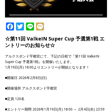
F
T
Li
M
a
w
n
ix
☆第11回 ValkeIN Super Cup 予選第1戦 エ
c
it
e
i
ントリーのお知らせ☆
e
te
b
r
アルクスポンド宇都宮にて、下記の日程で『第11回 ValkeIN
Super Cup 予選第1戦』を開催いたします。
o
1月19日(月) 18:00よりエントリーが開始となります！
o
■開催日 2026年2月8日(日)
k
■開催場所 アルクスポンド宇都宮
■定員 120名
■エントリー期間 2026年1月19日(月) 18:00 ～ 2月4日(水) 23:59