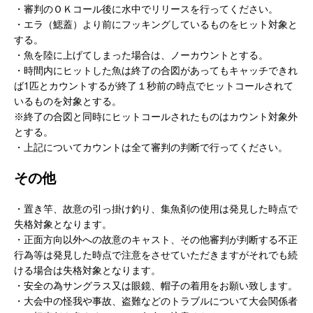
・審判のＯＫコール後に水中でリリースを行ってください。
・エラ（鰓蓋）より前にフッキングしているものをヒット対象と
する。
・魚を陸に上げてしまった場合は、ノーカウントとする。
・時間内にヒットした魚は終了の合図があってもキャッチできれ
ば1匹とカウントするが終了１秒前の時点でヒットコールされて
いるものを対象とする。
※終了の合図と同時にヒットコールされたものはカウント対象外
とする。
・上記についてカウントは全て審判の判断で行ってください。
その他
・置き竿、故意の引っ掛け釣り、集魚剤の使用は発見した時点で
失格対象となります。
・正面方向以外への故意のキャスト、その他審判が判断する不正
行為等は発見した時点で注意をさせていただきますがそれでも続
ける場合は失格対象となります。
・安全の為サングラス又は眼鏡、帽子の着用をお願い致します。
・大会中の怪我や事故、盗難などのトラブルについて大会関係者