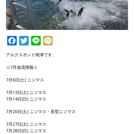
F
T
Li
M
a
w
n
ix
アルクスポンド焼津です。
c
it
e
i
e
te
☆7月放流情報☆
b
r
7月6日(土) ニジマス
o
7月13日(土) ニジマス
o
7月14日(日) ニジマス
k
7月20日(土) ニジマス・良型ニジマス
7月27日(土) ニジマス
7月28日(日) ニジマス