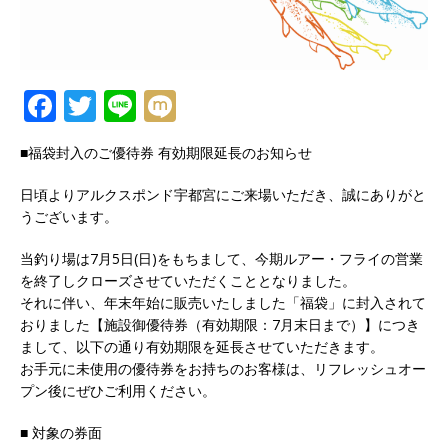
F
T
Li
M
a
w
n
ix
■福袋封入のご優待券 有効期限延長のお知らせ
c
it
e
i
e
te
日頃よりアルクスポンド宇都宮にご来場いただき、誠にありがと
うございます。
b
r
o
当釣り場は7月5日(日)をもちまして、今期ルアー・フライの営業
を終了しクローズさせていただくこととなりました。
o
それに伴い、年末年始に販売いたしました「福袋」に封入されて
k
おりました【施設御優待券（有効期限：7月末日まで）】につき
まして、以下の通り有効期限を延長させていただきます。
お手元に未使​​用の優待券をお持ちのお客様は、リフレッシュオー
プン後にぜひご利用ください。
■ 対象の券面