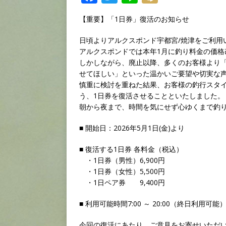
a
w
n
ix
【重要】「1日券」復活のお知らせ
c
it
e
i
e
te
日頃よりアルクスポンド宇都宮/焼津をご利用
アルクスポンドでは本年1月に釣り料金の価格
b
r
しかしながら、廃止以降、多くのお客様より
o
せてほしい」といった温かいご要望や切実な
慎重に検討を重ねた結果、お客様の釣行スタ
o
う、1日券を復活させることといたしました。
k
朝から夜まで、時間を気にせず心ゆくまで釣
■ 開始日：2026年5月1日(金)より
■ 復活する1日券 各料金（税込）
・1日券（男性）6,900円
・1日券（女性）5,500円
・1日ペア券 9,400円
■ 利用可能時間7:00 ～ 20:00（終日利用可能
今回の復活にあたり、ご意見をお寄せいただ