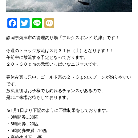
F
T
Li
M
a
w
n
ix
静岡県焼津市の管理釣り場『アルクスポンド 焼津』です！
c
it
e
i
e
te
今週のトラック放流は３月３１日（土）となります！！
午前中に放流する予定となっております。
b
r
２０～３０ｃｍの元気いっぱいなニジマスです。
o
春休み真っ只中、ゴールド系の２～３ｇのスプーンが釣りやすい
o
です。
k
放流直後はお子様でも釣れるチャンスがあるので、
是非ご来場お待ちしております。
※1月1日より下記のように匹数制限をしております。
・8時間券…30匹
・5時間券…20匹
・5時間券未満…10匹
・高校生以下…5匹