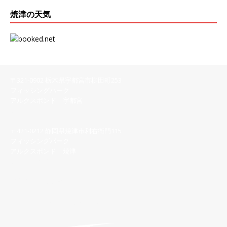
焼津の天気
〒321-0902 栃木県宇都宮市柳田町253
フィッシングパーク
アルクスポンド 宇都宮
028-616-8558
〒421-0212 静岡県焼津市利右衛門115
フィッシングパーク
アルクスポンド 焼津
054-622-7123
【宇都宮】問い合わせフォーム
【焼 津】問い合わせフォーム