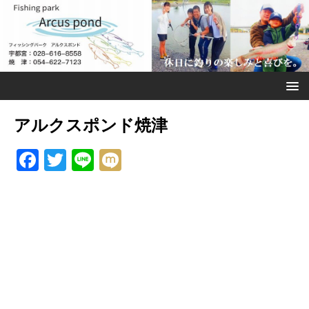
アルクスポンド焼津
F
T
Li
M
a
w
n
ix
c
it
e
i
e
te
b
r
o
o