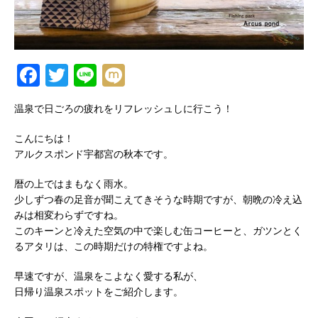
F
T
Li
M
a
w
n
ix
温泉で日ごろの疲れをリフレッシュしに行こう！
c
it
e
i
e
te
こんにちは！
アルクスポンド宇都宮の秋本です。
b
r
o
暦の上ではまもなく雨水。
少しずつ春の足音が聞こえてきそうな時期ですが、朝晩の冷え込
o
みは相変わらずですね。
k
このキーンと冷えた空気の中で楽しむ缶コーヒーと、ガツンとく
るアタリは、この時期だけの特権ですよね。
早速ですが、温泉をこよなく愛する私が、
日帰り温泉スポットをご紹介します。