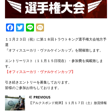
F
T
Li
M
a
w
n
ix
１１月２３日（祝）に第１８回トラウトキング選手権大会地方予
c
it
e
i
選
e
te
『オフィスユーカリ・ヴァルケインカップ』を開催致します。
b
r
エントリーリスト（１１月１５日現在）・参加費を掲載致しま
o
す。
【オフィスユーカリ・ヴァルケインカップ】
o
k
引き続きエントリーを募集しております。
皆様のご参加お待ちしております。
PREVIOUS
【アルクスポンド焼津】１１月１７日（土）放流情報