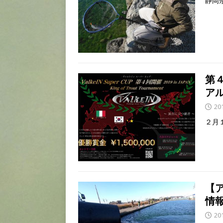
静岡
第
ア
20
２月
【
情
20