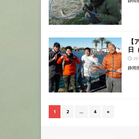
静岡
【
日
20
静岡
1
2
…
4
»
〒321-0902 栃木県宇都宮市柳田町253
〒4