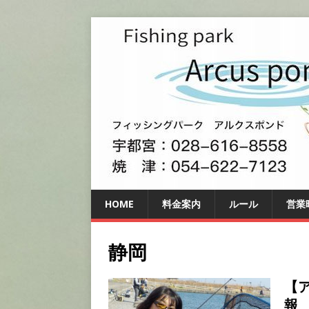
HOME
料金案内
ルール
営業
静岡
【
報