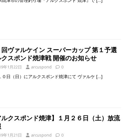
県焼津市の管理釣り場『アルクスポンド 焼津』で
[…]
４回ヴァルケイン スーパーカップ 第１予選
ルクスポンド焼津戦 開催のお知らせ
19年1月22日
arcuspond
0
１０日（日）にアルクスポンド焼津にて ヴァルケ
[…]
アルクスポンド焼津】１月２６日（土）放流
報
19年1月21日
arcuspond
0