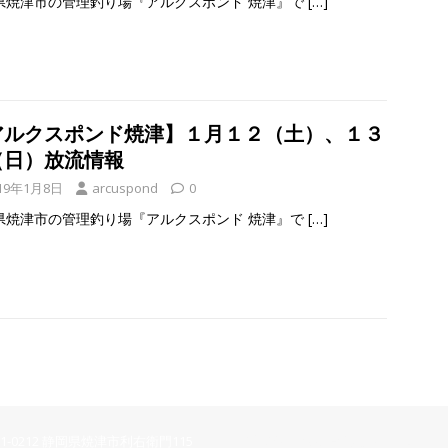
県焼津市の管理釣り場『アルクスポンド 焼津』で
[…]
アルクスポンド焼津】１月１２（土）、１３
（日）放流情報
19年1月8日
arcuspond
0
県焼津市の管理釣り場『アルクスポンド 焼津』で
[…]
21-0212 静岡県焼津市利右衛門115
【宇都宮】問い合わせフォーム